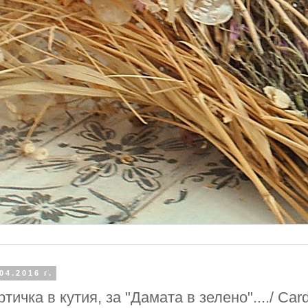
04.2016 г.
ртичка в кутия, за "Дамата в зелено"..../ Card