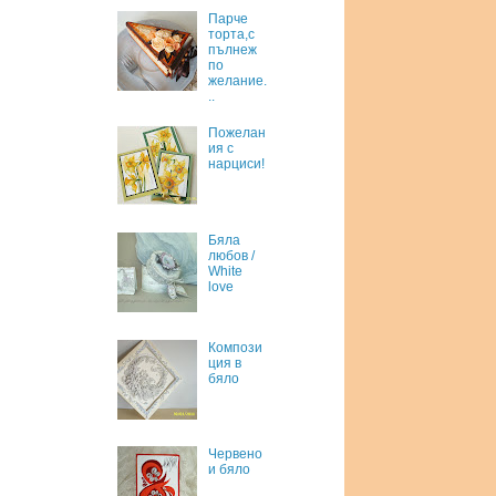
Парче
торта,с
пълнеж
по
желание.
..
Пожелан
ия с
нарциси!
Бяла
любов /
White
love
Компози
ция в
бяло
Червено
и бяло