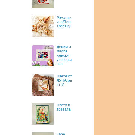
Романти
чно/Rom
antically
Деним и
малки
женски
удоволст
вия
Цвете от
ЛУНА(ри
я)ТА
Цветя в
тревата
Каре