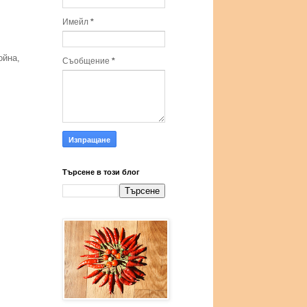
Имейл
*
ойна,
Съобщение
*
Търсене в този блог