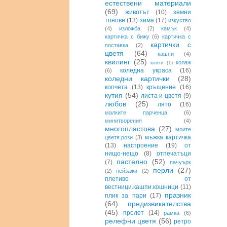
естествени материали
(69)
животът
(10)
земни
тонове
(13)
зима
(17)
изкуство
(4)
изложба
(2)
камък
(4)
картичка с бижу
(6)
картичка с
картички с
поставка
(2)
цветя
(64)
кашпи
(4)
квилинг
(25)
колаж
книги
(1)
коледна украса
(16)
(6)
коледни картички
(28)
копчета
(13)
кръщение
(16)
кутия
(54)
листа и цветя
(9)
любов
(25)
лято
(16)
малките парченца
(6)
минитворения
(4)
многопластова
(27)
моите
мъжка картичка
цветя.рози
(3)
(13)
настроение
(19)
от
нищо-нещо
(8)
отпечатъци
пастелно
(52)
(7)
пачуърк
перли
(27)
(2)
пейзажи
(2)
плетиво от
вестници.кашпи.кошници
(11)
празник
плик за пари
(17)
(64)
предизвикателства
(45)
пролет
(14)
рамка
(6)
релефни цветя
(56)
ретро