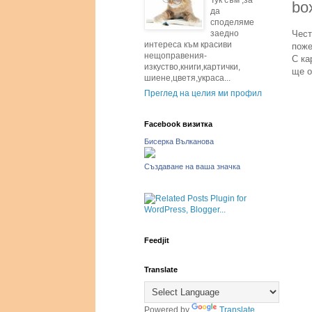
Тук съм ,за
box
да
споделямe
Чест
заедно
интереса към красиви
поже
нещоправения-
С ка
изкуство,книги,картички,
ще о
шиене,цветя,украса...
Преглед на целия ми профил
Facebook визитка
Бисерка Вълканова
Създаване на ваша значка
Feedjit
Translate
Powered by
Translate