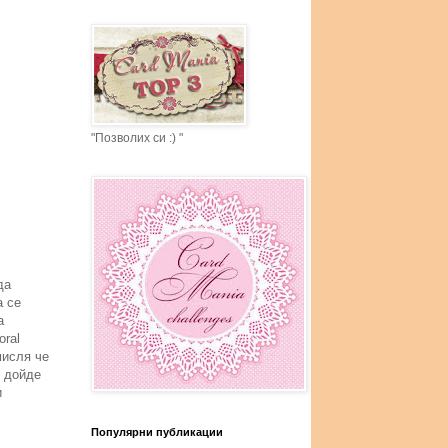
"Позволих си :) "
да
а се
а
oral
мисля че
о дойде
и
Популярни публикации