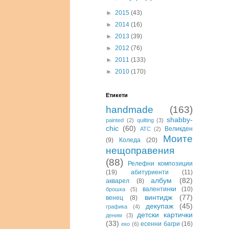
►
2015
(43)
►
2014
(16)
►
2013
(39)
►
2012
(76)
►
2011
(133)
►
2010
(170)
Етикети
handmade
(163)
shabby-
painted
(2)
quilting
(3)
chic
(60)
Великден
АТС
(2)
Моите
(9)
Коледа
(20)
нещоправения
(88)
Релефни композиции
(19)
абитуриенти
(11)
албум
(82)
акварел
(8)
валентинки
(10)
брошка
(5)
винтидж
(77)
венец
(8)
декупаж
(45)
графика
(4)
детски картички
деним
(3)
(33)
есенни багри
(16)
еко
(6)