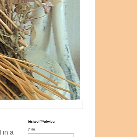
bisiwolf@abv.bg
Име
 in a