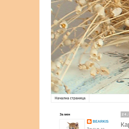
Начална страница
За мен
24.
BEARKIS
Ка