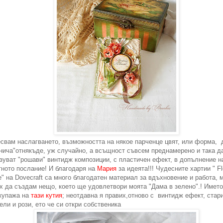
свам наслагването, възможността на някое парченце цвят, или форма, 
нича"отнякъде, уж случайно, а всъщност съвсем преднамерено и така д
зуват "рошави" винтидж композиции, с пластичен ефект, в допълнение н
ното послание! И благодаря на
Мария
за идеята!!! Чудесните хартии " Fl
" на Dovecraft са много благодатен материал за вдъхновение и работа, 
х да създам нещо, което ще удовлетвори моята "Дама в зелено".! Имет
купажа на
тази кутия
; неотдавна я правих,отново с винтидж ефект, стар
ели и рози, ето че си откри собственика