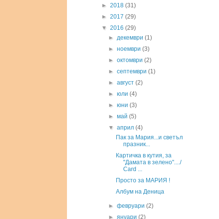
►
2018
(31)
►
2017
(29)
▼
2016
(29)
►
декември
(1)
►
ноември
(3)
►
октомври
(2)
►
септември
(1)
►
август
(2)
►
юли
(4)
►
юни
(3)
►
май
(5)
▼
април
(4)
Пак за Мария...и светъл
празник...
Картичка в кутия, за
"Дамата в зелено"..../
Card ...
Просто за МАРИЯ !
Албум на Деница
►
февруари
(2)
►
януари
(2)