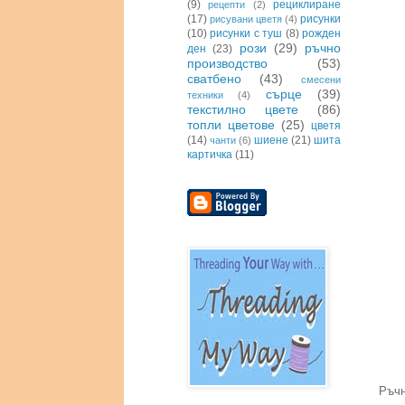
(9)
рециклиране
рецепти
(2)
(17)
рисунки
рисувани цветя
(4)
(10)
рисунки с туш
(8)
рожден
рози
(29)
ръчно
ден
(23)
производство
(53)
сватбено
(43)
смесени
сърце
(39)
техники
(4)
текстилно цвете
(86)
топли цветове
(25)
цветя
(14)
шиене
(21)
шита
чанти
(6)
картичка
(11)
Ръчн