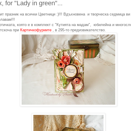
, for "Lady in green"...
ит празник на всички Цветници :)!!! Вдъхновена и творческа седмица ви
лавам!!!
ртичката, която е в комплект с "Кутията на мадам", юбилейна и многосл
тскоча при
Картичкофуриите
, в 295-то предизвикателство.